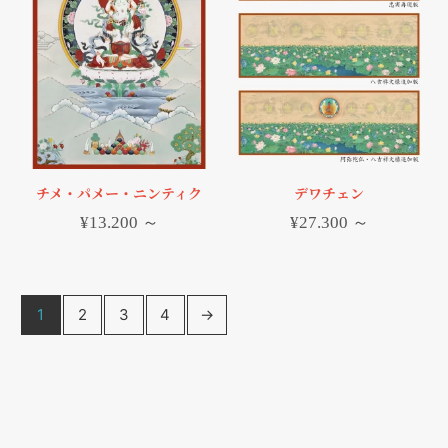
チメ・パメー・ニンティク
デワチェン
¥
13.200
～
¥
27.300
～
1
2
3
4
→