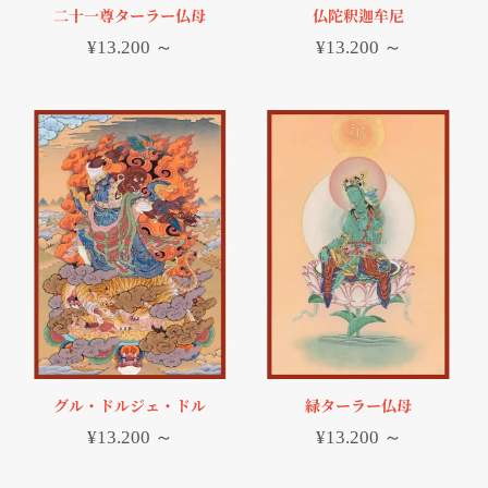
二十一尊ターラー仏母
仏陀釈迦牟尼
¥
13.200
～
¥
13.200
～
グル・ドルジェ・ドル
緑ターラー仏母
¥
13.200
～
¥
13.200
～