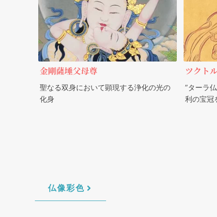
金剛薩埵父母尊
ツクト
聖なる双身において顕現する浄化の光の
”ターラ
化身
利の宝冠
仏像彩色