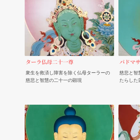
ターラ仏母二十一尊
パドマ
衆生を救済し障害を除く仏母ターラーの
慈悲と智
慈悲と智慧の二十一の顕現
たらした