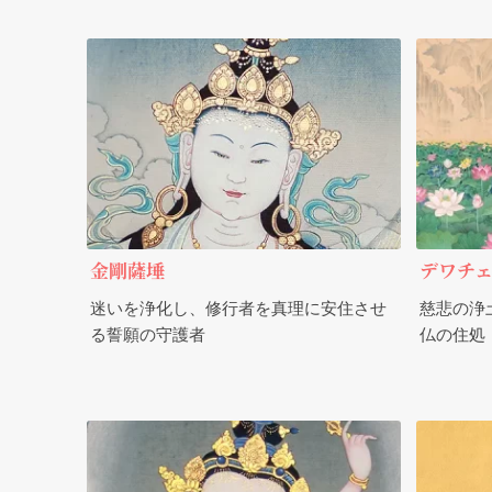
金剛薩埵
デワチ
迷いを浄化し、修行者を真理に安住させ
慈悲の浄
る誓願の守護者
仏の住処