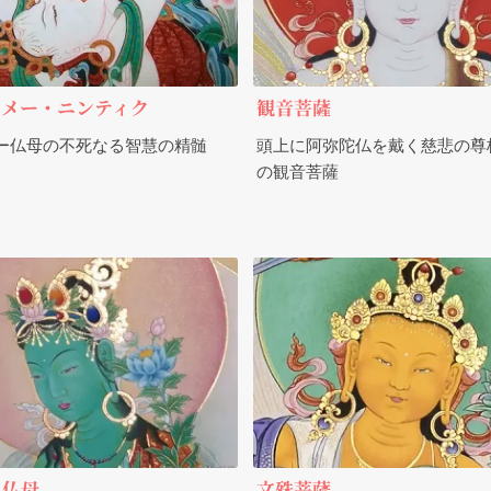
パメー・ニンティク
観音菩薩
ー仏母の不死なる智慧の精髄
頭上に阿弥陀仏を戴く慈悲の尊
の観音菩薩
ラ仏母
文殊菩薩