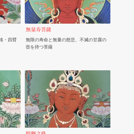
無量寿菩薩
格・四臂
無限の寿命と無量の慈悲、不滅の甘露の
壺を持つ菩薩
騎獅文殊