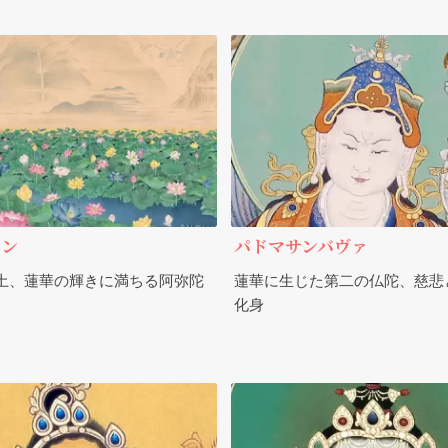
ェン
パドマサンバヴァ
土、蓮華の輝きに満ちる阿弥陀
蓮華に生じた第二の仏陀、慈悲
化身