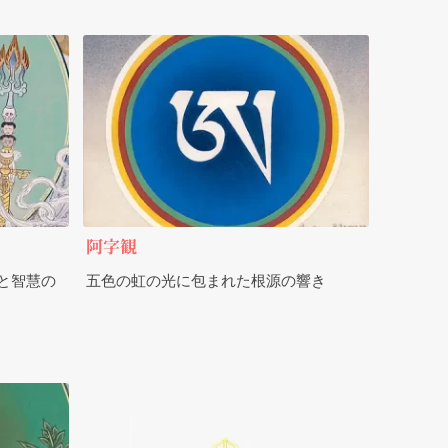
阿字観
と智慧の
五色の虹の光に包まれた根源の響き