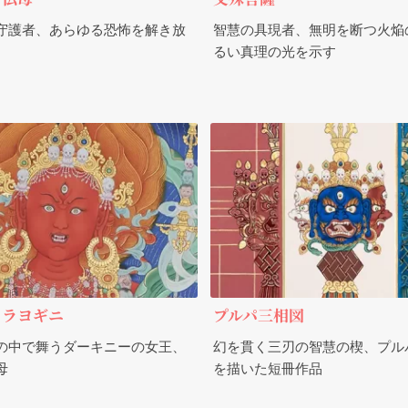
守護者、あらゆる恐怖を解き放
智慧の具現者、無明を断つ火焔
るい真理の光を示す
ュラヨギニ
プルパ三相図
の中で舞うダーキニーの女王、
幻を貫く三刃の智慧の楔、プル
母
を描いた短冊作品