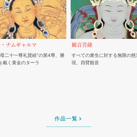
ル・ナムギャルマ
観音菩薩
仏母二十一尊礼賛経”の第4尊、勝
すべての衆生に対する無限の慈
を戴く黄金のターラ
現、四臂観音
作品一覧