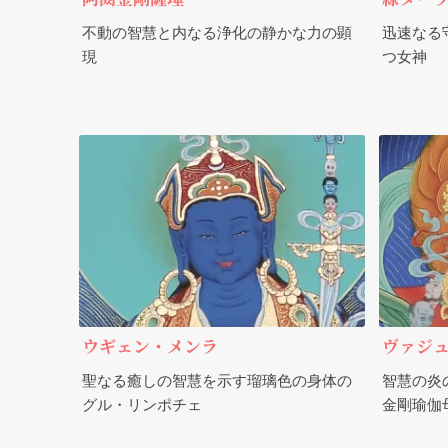
不動の智慧と内なる浄化の静かな力の顕
迅速なる
現
つ女神
ウギェン・メンラ
ヴァジ
聖なる癒しの智慧を示す瑠璃色の身体の
智慧の炎
グル・リンポチェ
金剛瑜伽