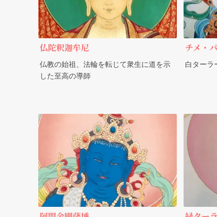
仏陀釈迦牟尼
チメ・
仏教の始祖、法輪を転じて衆生に道を示
白ターラ
した至高の導師
阿閦金剛薩埵
緑ター