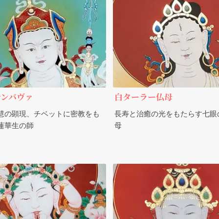
サンバヴァ
白ターラー仏母
慧の顕現、チベットに密教をも
長寿と治癒の光をもたらす七眼
蓮華生の師
母