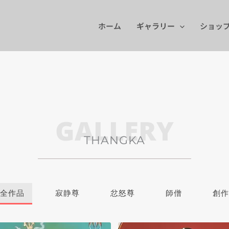
ホーム
ギャラリー
ショッ
GALLERY
THANGKA
全作品
寂静尊
忿怒尊
師僧
創作