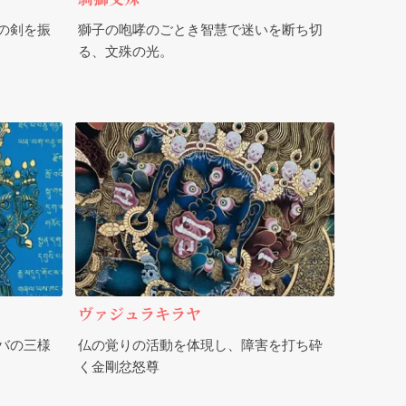
の剣を振
獅子の咆哮のごとき智慧で迷いを断ち切
る、文殊の光。
ヴァジュラキラヤ
バの三様
仏の覚りの活動を体現し、障害を打ち砕
く金剛忿怒尊