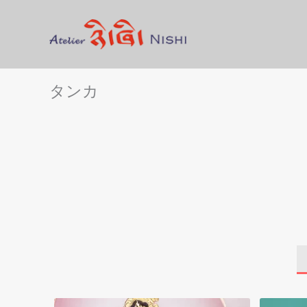
内
容
を
ス
キ
タンカ
ッ
プ