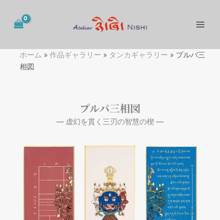
内
容
を
ス
キ
ホーム
»
作品ギャラリー
»
タンカギャラリー
»
プルバ三
ッ
相図
プ
プルパ三相図
― 虚幻を貫く三刃の智慧の楔 ―