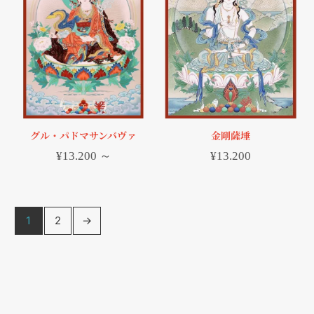
グル・パドマサンバヴァ
金剛薩埵
¥
13.200
～
¥
13.200
1
2
→