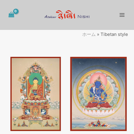
内
容
を
ス
キ
ホーム
»
Tibetan style
ッ
プ