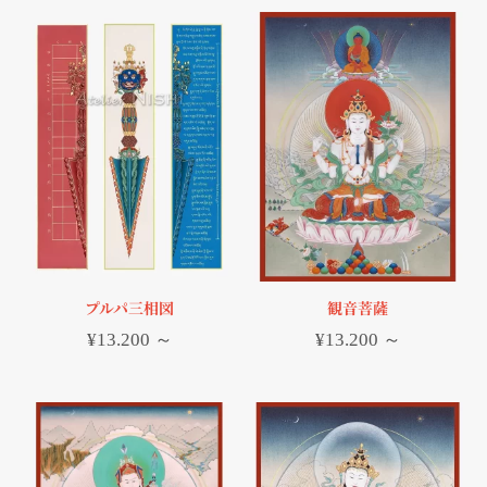
プルパ三相図
観音菩薩
¥
13.200
～
¥
13.200
～