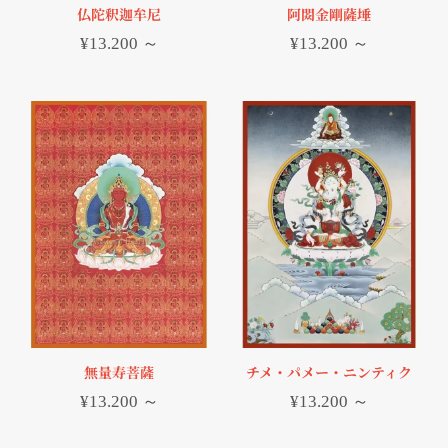
仏陀釈迦牟尼
阿閦金剛薩埵
¥
13.200
～
¥
13.200
～
無量寿菩薩
チメ・パメー・ニンティク
¥
13.200
～
¥
13.200
～