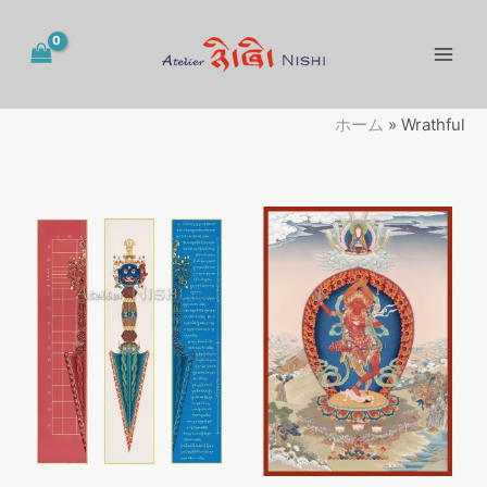
内
容
を
ス
キ
ホーム
»
Wrathful
ッ
プ